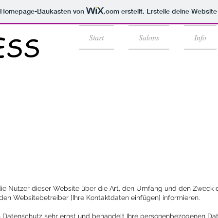
m Homepage-Baukasten von
.com
erstellt. Erstelle deine Websit
Start
Salons
Info
 die Nutzer dieser Website über die Art, den Umfang und den Zwec
n Websitebetreiber [Ihre Kontaktdaten einfügen] informieren.
n Datenschutz sehr ernst und behandelt Ihre personenbezogenen Dat