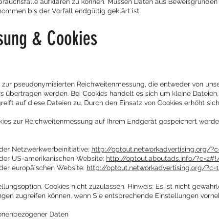
sbrauchsfälle aufklären zu können. Müssen Daten aus Beweisgründen
mmen bis der Vorfall endgültig geklärt ist.
sung & Cookies
 zur pseudonymisierten Reichweitenmessung, die entweder von uns
rs übertragen werden. Bei Cookies handelt es sich um kleine Dateien
reift auf diese Dateien zu. Durch den Einsatz von Cookies erhöht sic
okies zur Reichweitenmessung auf Ihrem Endgerät gespeichert werde
er Netzwerkwerbeinitiative:
http://optout.networkadvertising.org/?c
der US-amerikanischen Website:
http://optout.aboutads.info/?c=2#!
er europäischen Website:
http://optout.networkadvertising.org/?c=
lungsoption, Cookies nicht zuzulassen. Hinweis: Es ist nicht gewährle
ngen zugreifen können, wenn Sie entsprechende Einstellungen vorn
sonenbezogener Daten