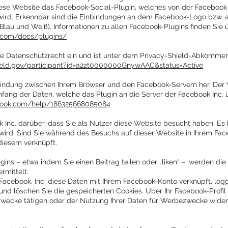
diese Website das Facebook-Social-Plugin, welches von der Facebook 
wird. Erkennbar sind die Einbindungen an dem Facebook-Logo bzw. an d
(Blau und Weiß). Informationen zu allen Facebook-Plugins finden Sie
k.com/docs/plugins/
che Datenschutzrecht ein und ist unter dem Privacy-Shield-Abkomme
ield.gov/participant?id=a2zt0000000GnywAAC&status=Active
rbindung zwischen Ihrem Browser und den Facebook-Servern her. Der W
fang der Daten, welche das Plugin an die Server der Facebook Inc. ü
book.com/help/186325668085084
k Inc. darüber, dass Sie als Nutzer diese Website besucht haben. Es b
 wird. Sind Sie während des Besuchs auf dieser Website in Ihrem Fa
diesem verknüpft.
gins – etwa indem Sie einen Beitrag teilen oder „liken“ –, werden d
rmittelt.
Facebook. Inc. diese Daten mit Ihrem Facebook-Konto verknüpft, log
nd löschen Sie die gespeicherten Cookies. Über Ihr Facebook-Profil
zwecke tätigen oder der Nutzung Ihrer Daten für Werbezwecke wider