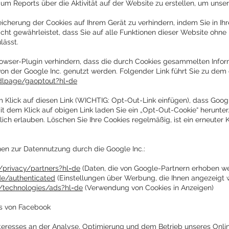
 um Reports über die Aktivität auf der Website zu erstellen, um uns
peicherung der Cookies auf Ihrem Gerät zu verhindern, indem Sie in 
icht gewährleistet, dass Sie auf alle Funktionen dieser Website ohn
lässt.
owser-Plugin verhindern, dass die durch Cookies gesammelten Informa
von der Google Inc. genutzt werden. Folgender Link führt Sie zu de
/dlpage/gaoptout?hl=de
em Klick auf diesen Link (WICHTIG: Opt-Out-Link einfügen), dass Goog
it dem Klick auf obigen Link laden Sie ein „Opt-Out-Cookie“ herunte
lich erlauben. Löschen Sie Ihre Cookies regelmäßig, ist ein erneuter 
onen zur Datennutzung durch die Google Inc.:
m/privacy/partners?hl=de
(Daten, die von Google-Partnern erhoben w
de/authenticated
(Einstellungen über Werbung, die Ihnen angezeigt w
m/technologies/ads?hl=de
(Verwendung von Cookies in Anzeigen)
s von Facebook
teresses an der Analyse, Optimierung und dem Betrieb unseres Onlin