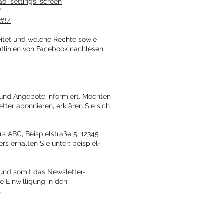
ad_settings_screen
/
1#!/
itet und welche Rechte sowie
htlinien von Facebook nachlesen.
 und Angebote informiert. Möchten
ter abonnieren, erklären Sie sich
s ABC, Beispielstraße 5, 12345
s erhalten Sie unter: beispiel-
 und somit das Newsletter-
 Einwilligung in den
.