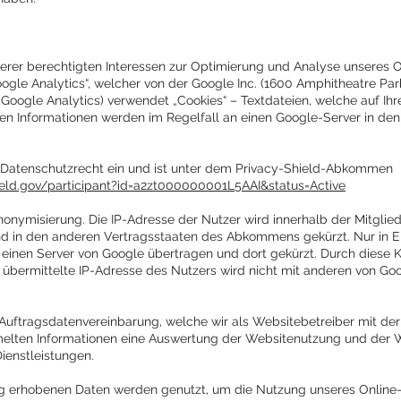
erer berechtigten Interessen zur Optimierung und Analyse unseres O
Google Analytics“, welcher von der Google Inc. (1600 Amphitheatre P
(Google Analytics) verwendet „Cookies“ – Textdateien, welche auf I
en Informationen werden im Regelfall an einen Google-Server in de
 Datenschutzrecht ein und ist unter dem Privacy-Shield-Abkommen
ield.gov/participant?id=a2zt000000001L5AAI&status=Active
Anonymisierung. Die IP-Adresse der Nutzer wird innerhalb der Mitgli
 in den anderen Vertragsstaaten des Abkommens gekürzt. Nur in Ein
 einen Server von Google übertragen und dort gekürzt. Durch diese 
r übermittelte IP-Adresse des Nutzers wird nicht mit anderen von G
uftragsdatenvereinbarung, welche wir als Websitebetreiber mit der
mmelten Informationen eine Auswertung der Websitenutzung und der We
ienstleistungen.
ag erhobenen Daten werden genutzt, um die Nutzung unseres Online