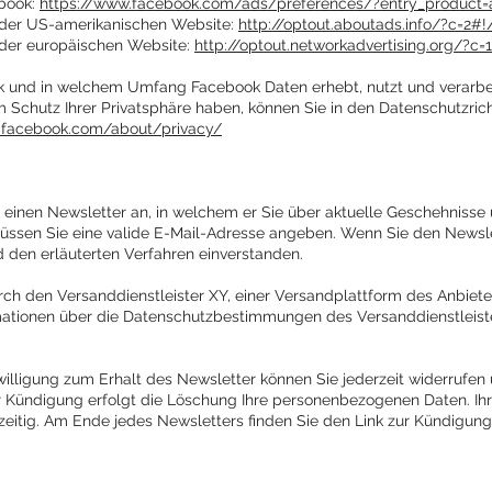
book:
https://www.facebook.com/ads/preferences/?entry_product=
der US-amerikanischen Website:
http://optout.aboutads.info/?c=2#!
er europäischen Website:
http://optout.networkadvertising.org/?c=
und in welchem Umfang Facebook Daten erhebt, nutzt und verarbe
 Schutz Ihrer Privatsphäre haben, können Sie in den Datenschutzric
.facebook.com/about/privacy/
n einen Newsletter an, in welchem er Sie über aktuelle Geschehnisse
üssen Sie eine valide E-Mail-Adresse angeben. Wenn Sie den Newslet
den erläuterten Verfahren einverstanden.
ch den Versanddienstleister XY, einer Versandplattform des Anbieter
mationen über die Datenschutzbestimmungen des Versanddienstleister
willigung zum Erhalt des Newsletter können Sie jederzeit widerrufen
Kündigung erfolgt die Löschung Ihre personenbezogenen Daten. Ihre
zeitig. Am Ende jedes Newsletters finden Sie den Link zur Kündigung