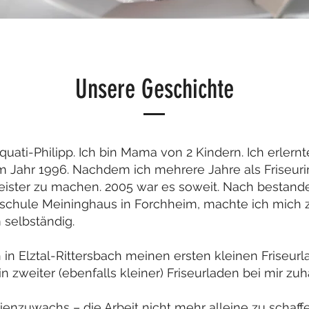
Unsere Geschichte
uati-Philipp. Ich bin Mama von 2 Kindern. Ich erlernt
 Jahr 1996. Nachdem ich mehrere Jahre als Friseurin
eister zu machen. 2005 war es soweit. Nach bestand
schule Meininghaus in Forchheim, machte ich mich z
 selbständig.
h in Elztal-Rittersbach meinen ersten kleinen Friseurl
in zweiter (ebenfalls kleiner) Friseurladen bei mir zu
enzuwachs – die Arbeit nicht mehr alleine zu schaffe