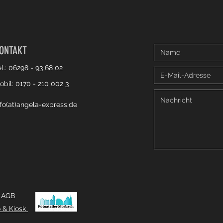
ONTAKT
el.: 06298 - 93 68 02
obil: 0170 - 210 002 3
nfo(at)angela-express.de
AGB
o & Kiosk