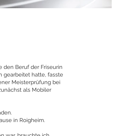
e den Beruf der Friseurin
 gearbeitet hatte, fasste
ener Meisterprüfung bei
unächst als Mobiler
aden.
hause in Roigheim.
n war, brauchte ich