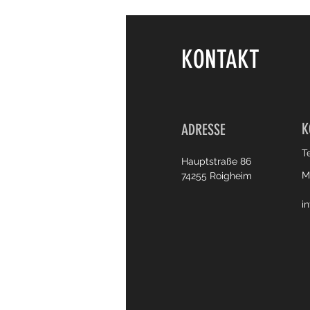
KONTAKT
K
ADRESSE
T
Hauptstraße 86
M
74255 Roigheim
i