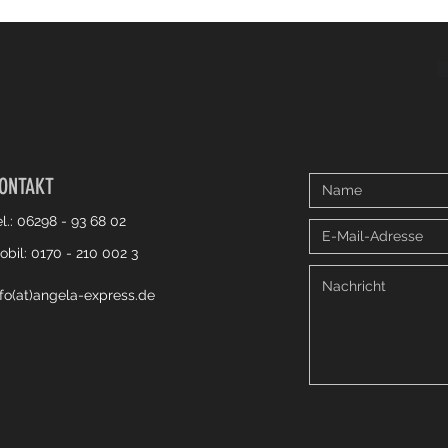
ONTAKT
el.: 06298 - 93 68 02
obil: 0170 - 210 002 3
nfo(at)angela-express.de